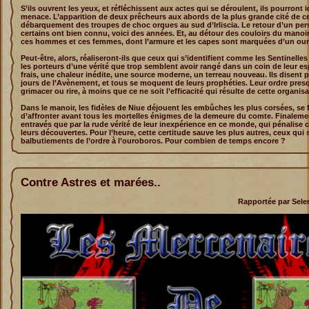
S’ils ouvrent les yeux, et réfléchissent aux actes qui se déroulent, ils pourront id
menace. L’apparition de deux prêcheurs aux abords de la plus grande cité de 
débarquement des troupes de choc orques au sud d’Irliscia. Le retour d’un pe
certains ont bien connu, voici des années. Et, au détour des couloirs du manoi
ces hommes et ces femmes, dont l’armure et les capes sont marquées d’un ou
Peut-être, alors, réaliseront-ils que ceux qui s’identifient comme les Sentinelle
les porteurs d’une vérité que trop semblent avoir rangé dans un coin de leur esp
frais, une chaleur inédite, une source moderne, un terreau nouveau. Ils disent p
jours de l’Avènement, et tous se moquent de leurs prophéties. Leur ordre presqu
grimacer ou rire, à moins que ce ne soit l’efficacité qui résulte de cette organisa
Dans le manoir, les fidèles de Niue déjouent les embûches les plus corsées, se f
d’affronter avant tous les mortelles énigmes de la demeure du comte. Finalemen
entravés que par la rude vérité de leur inexpérience en ce monde, qui pénalise
leurs découvertes. Pour l’heure, cette certitude sauve les plus autres, ceux qui
balbutiements de l’ordre à l’ouroboros. Pour combien de temps encore ?
Contre Astres et marées..
Rapportée par Selen