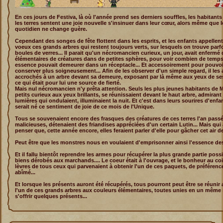
En ces jours de Festiva, là où l'année prend ses derniers souffles, les habitants
les terres sentent une joie nouvelle s'insinuer dans leur cœur, alors même que l
quotidien ne change guère.
Cependant des songes de fête flottent dans les esprits, et les enfants appellent
voeux ces grands arbres qui restent toujours verts, sur lesquels on trouve parf
boules de verres... Il parait qu'un nécromancien curieux, un jour, avait enfermé 
élémentaires de créatures dans de petites sphères, pour voir combien de temps
essence pouvait demeurer dans un réceptacle... Et accessoirement pour pouvoi
conserver plus soigneusement... Afin de les observer d'un simple regard, il les 
accrochés à un arbre devant sa demeure, exposant par là même aux yeux de se
ce qui était pour lui une source de fierté.
Mais nul nécromancien n'y prêta attention. Seuls les plus jeunes habitants de M
petits curieux aux yeux brillants, se réunissaient devant le haut arbre, admirant
lumières qui ondulaient, illuminaient la nuit. Et c'est dans leurs sourires d'enf
serait né ce sentiment de joie de ce mois de l'Unique.
Tous se souvenaient encore des frasques des créatures de ces terres l'an passé
malicieuses, détenaient des friandises appréciées d'un certain Lutin... Mais qui 
penser que, cette année encore, elles feraient parler d'elle pour gâcher cet air d
Peut être que les monstres nous en voulaient d'emprisonner ainsi l'essence de
Et il fallu bientôt reprendre les armes pour récupérer la plus grande partie poss
biens dérobés aux marchands.... Le coeur était à l'ouvrage, et le bonheur au co
lèvres de tous ceux qui parvenaient à obtenir l'un de ces paquets, de préférenc
abîmé...
Et lorsque les présents auront été récupérés, tous pourront peut être se réunir
l'un de ces grands arbres aux couleurs élémentaires, toutes unies en un même
s'offrir quelques présents...