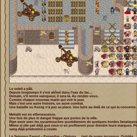
Le soleil a pâli.
Depuis longtemps il s’est abîmé dans l’eau du lac…
Demain, s’il rentre vainqueur, il sera là. Au rendez-vous.
Comme chaque nouveau matin qui voit le jour.
Mais c’est une autre histoire, un autre combat.
Une bataille ou Kezeg n’a pas sa place. Une lutte au-delà de ce qui la concerne.
Melrath est en effervescence.
Une fois de plus le danger frappe aux portes de la ville.
Rien avoir avec les escarmouches quotidiennes de quelques hordes fanatiques
Même si elle sait déjà que ceux-ci en profiteront pour étendre leurs marques. P
sang déjà prédestiné à couler.
Le Seigneur Fargol – Esgandiar – Olpiuns … tant de noms inconnus. Oubliés.