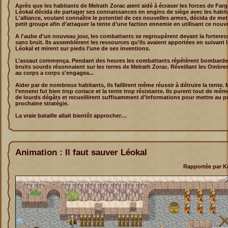
Après que les habitants de Melrath Zorac aient aidé à écraser les forces de Fargo
Léokal décida de partager ses connaissances en engins de siège avec les habit
L'alliance, voulant connaître le potentiel de ces nouvelles armes, décida de met
petit groupe afin d’attaquer la tente d’une faction ennemie en utilisant ce nouve
A l'aube d'un nouveau jour, les combattants se regroupèrent devant la fortere
sans bruit. Ils assemblèrent les ressources qu’ils avaient apportées en suivant 
Léokal et mirent sur pieds l’une de ses inventions.
L’assaut commença. Pendant des heures les combattants répétèrent bombarde
bruits sourds résonnaient sur les terres de Melrath Zorac. Réveillant les Ombres
au corps a corps s'engagea...
Aider par de nombreux habitants, ils faillirent même réussir à détruire la tente. 
l’ennemi fut bien trop coriace et la tente trop résistante. Ils purent tout de même
de lourds dégâts et recueillirent suffisamment d’informations pour mettre au po
prochaine stratégie.
La vraie bataille allait bientôt approcher…
Animation : Il faut sauver Léokal
Rapportée par Ke