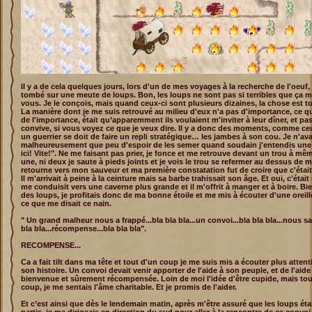
Il y a de cela quelques jours, lors d'un de mes voyages à la recherche de l'oeuf, 
tombé sur une meute de loups. Bon, les loups ne sont pas si terribles que ça m
vous. Je le conçois, mais quand ceux-ci sont plusieurs dizaines, la chose est to
La manière dont je me suis retrouvé au milieu d'eux n'a pas d'importance, ce qu
de l'importance, était qu’apparemment ils voulaient m'inviter à leur dîner, et 
convive, si vous voyez ce que je veux dire. Il y a donc des moments, comme ce
un guerrier se doit de faire un repli stratégique… les jambes à son cou. Je n'ava
malheureusement que peu d'espoir de les semer quand soudain j'entendis une 
ici! Vite!". Ne me faisant pas prier, je fonce et me retrouve devant un trou à mêm
une, ni deux je saute à pieds joints et je vois le trou se refermer au dessus de 
retourne vers mon sauveur et ma première constatation fut de croire que c'était
Il m'arrivait à peine à la ceinture mais sa barbe trahissait son âge. Et oui, c'était 
me conduisit vers une caverne plus grande et il m'offrit à manger et à boire. Bien
des loups, je profitais donc de ma bonne étoile et me mis à écouter d'une oreille
ce que me disait ce nain.
" Un grand malheur nous a frappé...bla bla bla...un convoi...bla bla bla...nous sau
bla bla...récompense...bla bla bla".
RECOMPENSE...
Ca a fait tilt dans ma tête et tout d'un coup je me suis mis a écouter plus atten
son histoire. Un convoi devait venir apporter de l'aide à son peuple, et de l'aide 
bienvenue et sûrement récompensée. Loin de moi l'idée d'être cupide, mais tou
coup, je me sentais l'âme charitable. Et je promis de l'aider.
Et c’est ainsi que dès le lendemain matin, après m'être assuré que les loups éta