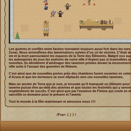
Les guerres et conflits entre faction tonnaient toujours aussi fort dans les rues
Zorac. Nous entendîmes des lamentations suivies d'un cri de victoire. C'était ai
vie et la mort parcouraient les espaces de la Terre des Éléments. Malgré nos su
les aubergistes de tous les endroits de notre ville n'étaient pas si insensibles a
tumultes. Ils décidèrent d'aménager des tavernes privées durant la reconstructi
ville suite à l'assaut des guerriers de Rebom.
C'est ainsi que de nouvelles portes près des chambres furent ouvertes en cette 
d'Azura et que les dormeurs se sont déplacés vers ces nouvelles tavernes.
Mais un ancien de Terra que je suis, je trouvais qu'il manquait un élément pour
taverne puisse être au-delà des attentes et que toutes les festivités qui y seront
resplendiront de succès. C'est ainsi que par l'essence de Fimine qui coule en mo
sanctifie ce domaine pour le présent et l'avenir.
Tout le monde à la fête maintenant et amusons nous !!!!
(Page:
1
2
3
)