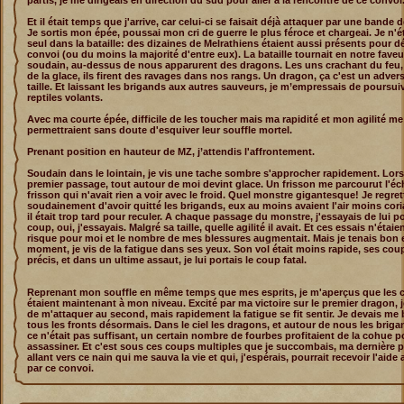
partis, je me dirigeais en direction du sud pour aller à la rencontre de ce convoi
Et il était temps que j'arrive, car celui-ci se faisait déjà attaquer par une bande 
Je sortis mon épée, poussai mon cri de guerre le plus féroce et chargeai. Je n'ét
seul dans la bataille: des dizaines de Melrathiens étaient aussi présents pour d
convoi (ou du moins la majorité d'entre eux). La bataille tournait en notre fave
soudain, au-dessus de nous apparurent des dragons. Les uns crachant du feu, 
de la glace, ils firent des ravages dans nos rangs. Un dragon, ça c'est un adver
taille. Et laissant les brigands aux autres sauveurs, je m’empressais de poursuiv
reptiles volants.
Avec ma courte épée, difficile de les toucher mais ma rapidité et mon agilité me
permettraient sans doute d'esquiver leur souffle mortel.
Prenant position en hauteur de MZ, j’attendis l'affrontement.
Soudain dans le lointain, je vis une tache sombre s'approcher rapidement. Lor
premier passage, tout autour de moi devint glace. Un frisson me parcourut l'éc
frisson qui n'avait rien a voir avec le froid. Quel monstre gigantesque! Je regret
soudainement d'avoir quitté les brigands, eux au moins avaient l'air moins cori
il était trop tard pour reculer. A chaque passage du monstre, j'essayais de lui p
coup, oui, j'essayais. Malgré sa taille, quelle agilité il avait. Et ces essais n'étai
risque pour moi et le nombre de mes blessures augmentait. Mais je tenais bon 
moment, je vis de la fatigue dans ses yeux. Son vol était moins rapide, ses co
précis, et dans un ultime assaut, je lui portais le coup fatal.
Reprenant mon souffle en même temps que mes esprits, je m'aperçus que les 
étaient maintenant à mon niveau. Excité par ma victoire sur le premier dragon, j
de m'attaquer au second, mais rapidement la fatigue se fit sentir. Je devais me 
tous les fronts désormais. Dans le ciel les dragons, et autour de nous les brigan
ce n'était pas suffisant, un certain nombre de fourbes profitaient de la cohue p
assassiner. Et c'est sous ces coups multiples que je succombais, ma dernière 
allant vers ce nain qui me sauva la vie et qui, j'espérais, pourrait recevoir l'aide
par ce convoi.