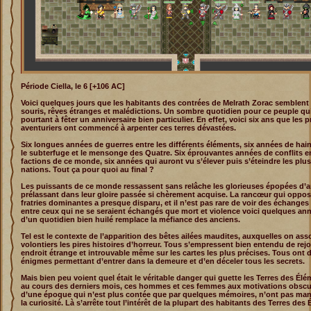
Période Ciella, le 6 [+106 AC]
Voici quelques jours que les habitants des contrées de Melrath Zorac semblent
souris, rêves étranges et malédictions. Un sombre quotidien pour ce peuple qu
pourtant à fêter un anniversaire bien particulier. En effet, voici six ans que les 
aventuriers ont commencé à arpenter ces terres dévastées.
Six longues années de guerres entre les différents éléments, six années de hai
le subterfuge et le mensonge des Quatre. Six éprouvantes années de conflits e
factions de ce monde, six années qui auront vu s’élever puis s’éteindre les plu
nations. Tout ça pour quoi au final ?
Les puissants de ce monde ressassent sans relâche les glorieuses épopées d’a
prélassant dans leur gloire passée si chèrement acquise. La rancœur qui opposa
fratries dominantes a presque disparu, et il n’est pas rare de voir des échang
entre ceux qui ne se seraient échangés que mort et violence voici quelques an
d’un quotidien bien huilé remplace la méfiance des anciens.
Tel est le contexte de l’apparition des bêtes ailées maudites, auxquelles on ass
volontiers les pires histoires d’horreur. Tous s’empressent bien entendu de rejo
endroit étrange et introuvable même sur les cartes les plus précises. Tous ont 
énigmes permettant d’entrer dans la demeure et d’en déceler tous les secrets.
Mais bien peu voient quel était le véritable danger qui guette les Terres des Élé
au cours des derniers mois, ces hommes et ces femmes aux motivations obscu
d’une époque qui n’est plus contée que par quelques mémoires, n’ont pas man
la curiosité. Là s’arrête tout l’intérêt de la plupart des habitants des Terres des