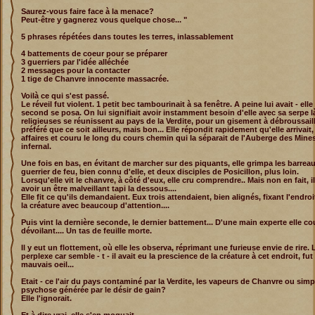
Saurez-vous faire face à la menace?
Peut-être y gagnerez vous quelque chose... "
5 phrases répétées dans toutes les terres, inlassablement
4 battements de coeur pour se préparer
3 guerriers par l'idée alléchée
2 messages pour la contacter
1 tige de Chanvre innocente massacrée.
Voilà ce qui s'est passé.
Le réveil fut violent. 1 petit bec tambourinait à sa fenêtre. A peine lui avait - ell
second se posa. On lui signifiait avoir instamment besoin d'elle avec sa serpe 
religieuses se réunissent au pays de la Verdite, pour un gisement à débroussaille
préféré que ce soit ailleurs, mais bon... Elle répondit rapidement qu'elle arrivait,
affaires et couru le long du cours chemin qui la séparait de l'Auberge des Min
infernal.
Une fois en bas, en évitant de marcher sur des piquants, elle grimpa les barrea
guerrier de feu, bien connu d'elle, et deux disciples de Posicillon, plus loin.
Lorsqu'elle vit le chanvre, à côté d'eux, elle cru comprendre.. Mais non en fait, il
avoir un être malveillant tapi la dessous....
Elle fit ce qu'ils demandaient. Eux trois attendaient, bien alignés, fixant l'endroi
la créature avec beaucoup d'attention....
Puis vint la dernière seconde, le dernier battement... D'une main experte elle co
dévoilant.... Un tas de feuille morte.
Il y eut un flottement, où elle les observa, réprimant une furieuse envie de rire. 
perplexe car semble - t - il avait eu la prescience de la créature à cet endroit, fu
mauvais oeil...
Etait - ce l'air du pays contaminé par la Verdite, les vapeurs de Chanvre ou si
psychose générée par le désir de gain?
Elle l'ignorait.