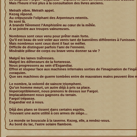
Mais l’heure n’est plus à la consultation des livres anciens.
Melrath vibre. Melrath appel.
Kezeg répond.
Au crépuscule l’oliphant des Arpenteurs retentis.
Ils sont là.
A brandir fièrement l’Amphistère au cœur de la mêlée.
A se joindre aux troupes valeureuses.
Nombreux sont ceux venu pour prêter main forte.
Qu’il est beau de voir voler aux vents tant de bannières différentes à l’unisson.
Mais nombreux sont ceux dont il faut se méfier.
Difficile de distinguer parfois l’ami de l’ennemi.
Misérable pilleur de corps ou brave venu donner sa vie ?
Malgré les lames traîtresses.
Malgré les défenseurs de la forteresse.
Nous progressons au sein d’Esgandiar.
Effroi et stupeur face aux machines infernales sorties de l’imagination de l'ing
zoraquien.
Que ses machines de guerre tombées entre de mauvaises mains peuvent être 
Le nombre, la volonté de vaincre triomphent.
Qu’un homme meurt, un autre déjà à pris sa place.
Imperceptiblement, nous prenons le dessus sur Fargol.
Implacablement nous gagnons du terrain.
Fargol trépasse.
Esgandiar est à nous.
Déjà des plans se tissent dans certains esprits.
Trouvant une autre utilité à ces armes de siège…
Le monde se bouscule à la taverne. Kezeg, elle, a rendez-vous.
Au bord du lac, l’astre solaire flamboie.