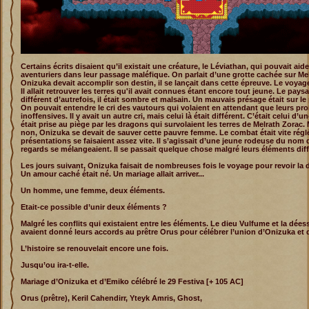
Certains écrits disaient qu’il existait une créature, le Léviathan, qui pouvait aide
aventuriers dans leur passage maléfique. On parlait d’une grotte cachée sur Me
Onizuka devait accomplir son destin, il se lançait dans cette épreuve. Le voya
Il allait retrouver les terres qu'il avait connues étant encore tout jeune. Le paysa
différent d’autrefois, il était sombre et malsain. Un mauvais présage était sur le 
On pouvait entendre le cri des vautours qui volaient en attendant que leurs pro
inoffensives. Il y avait un autre cri, mais celui là était différent. C’était celui d’
était prise au piège par les dragons qui survolaient les terres de Melrath Zorac.
non, Onizuka se devait de sauver cette pauvre femme. Le combat était vite régl
présentations se faisaient assez vite. Il s’agissait d’une jeune rodeuse du nom
regards se mélangeaient. Il se passait quelque chose malgré leurs éléments diff
Les jours suivant, Onizuka faisait de nombreuses fois le voyage pour revoir la
Un amour caché était né. Un mariage allait arriver...
Un homme, une femme, deux éléments.
Etait-ce possible d’unir deux éléments ?
Malgré les conflits qui existaient entre les éléments. Le dieu Vulfume et la dée
avaient donné leurs accords au prêtre Orus pour célébrer l’union d’Onizuka et 
L’histoire se renouvelait encore une fois.
Jusqu’ou ira-t-elle.
Mariage d’Onizuka et d’Emiko célébré le 29 Festiva [+ 105 AC]
Orus (prêtre), Keril Cahendirr, Yteyk Amris, Ghost,